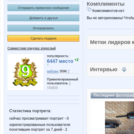
Комплименты
Отправить приватное сообщение
Комплиментов нет.
Вы не авторизованы! Чтоб
Добавить в друзья
Игнорировать
Сделать подарок
Метки лидеров
Совместная покупка: взрослый
популярность:
+2
6447 место
↑
Интервью
рейтинг
3596
?
Привилегированный
пользователь
9
уровня
Последние
фотогра
Статистика портрета:
сейчас просматривают портрет - 0
зарегистрированные пользователи
посетившие портрет за 7 дней - 2